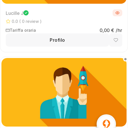
Lucille J
0.0
( 0 review )
0,00 € /hr
Tariffa oraria
Profilo