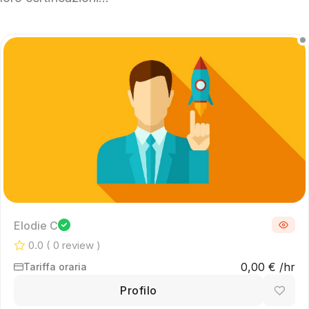
Elodie C
0.0
( 0 review )
0,00 € /hr
Tariffa oraria
Profilo