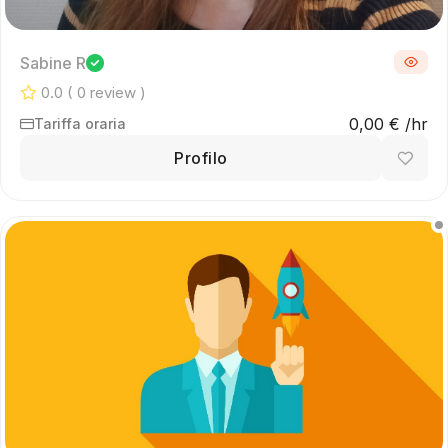
Sabine R
0.0
( 0 review )
0,00 € /hr
Tariffa oraria
Profilo