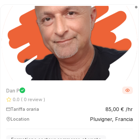
Dan P
0.0
( 0 review )
85,00 € /hr
Tariffa oraria
Pluvigner, Francia
Location