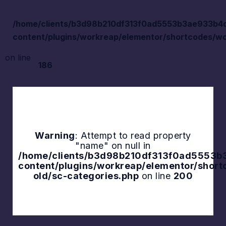
/home/clients/b3d98b210df313f0ad5553b3ae933b4d/s
content/plugins/workreap/elementor/shortcodes/wo
on line
186
Warning
: Attempt to read property
"name" on null in
Explore
/home/clients/b3d98b210df313f0ad5553b3a
content/plugins/workreap/elementor/shor
old/sc-categories.php
on line
200