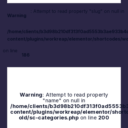
: Attempt to read property "slug" on null in
Warning
/home/clients/b3d98b210df313f0ad5553b3ae933b4d/s
content/plugins/workreap/elementor/shortcodes/wo
on line
186
Warning
: Attempt to read property
"name" on null in
Explore
/home/clients/b3d98b210df313f0ad5553b3a
content/plugins/workreap/elementor/shor
old/sc-categories.php
on line
200