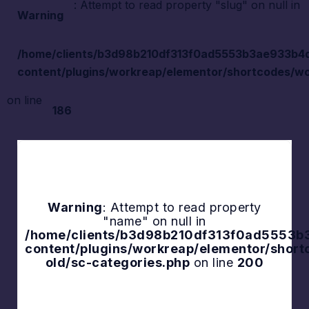
: Attempt to read property "slug" on null in
Warning
/home/clients/b3d98b210df313f0ad5553b3ae933b4d/s
content/plugins/workreap/elementor/shortcodes/wo
on line
186
Warning
: Attempt to read property
"name" on null in
Explore
/home/clients/b3d98b210df313f0ad5553b3a
content/plugins/workreap/elementor/shor
old/sc-categories.php
on line
200