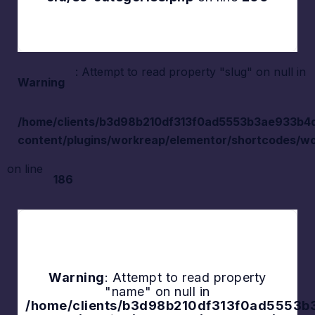
: Attempt to read property "slug" on null in
Warning
/home/clients/b3d98b210df313f0ad5553b3ae933b4d/s
content/plugins/workreap/elementor/shortcodes/wo
on line
186
Warning
: Attempt to read property
"name" on null in
Explore
/home/clients/b3d98b210df313f0ad5553b3a