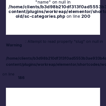
"name" on null in
Explore
/home/clients/b3d98b210df313f0ad5553b3a
content/plugins/workreap/elementor/shor
old/sc-categories.php
on line
200
: Attempt to read property "slug" on null in
Warning
/home/clients/b3d98b210df313f0ad5553b3ae933b4d/s
content/plugins/workreap/elementor/shortcodes/wo
on line
186