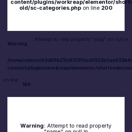
content/plugins/workreap/elementor/shor
old/sc-categories.php
on line
200
: Attempt to read property "slug" on null in
Warning
/home/clients/b3d98b210df313f0ad5553b3ae933b4d/s
content/plugins/workreap/elementor/shortcodes/wo
on line
186
Warning
: Attempt to read property
"name" on null in