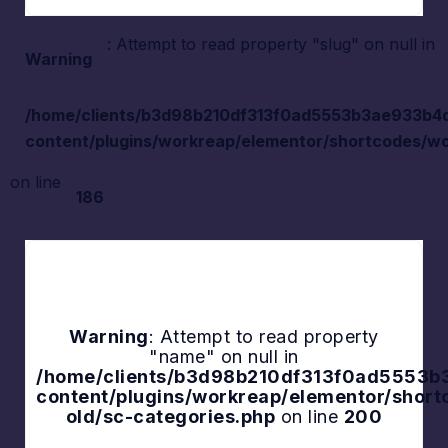
: Attempt to read property "slug" on null in
Warning
/home/clients/b3d98b210df313f0ad5553b3ae933b4d/s
content/plugins/workreap/elementor/shortcodes/wo
on line
186
Warning
: Attempt to read property
"name" on null in
Explore
/home/clients/b3d98b210df313f0ad5553b3a
content/plugins/workreap/elementor/shor
old/sc-categories.php
on line
200