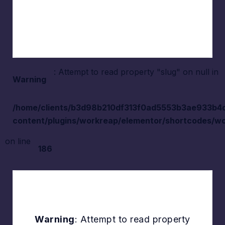
: Attempt to read property "slug" on null in
Warning
/home/clients/b3d98b210df313f0ad5553b3ae933b4d/s
content/plugins/workreap/elementor/shortcodes/wo
on line
186
Warning
: Attempt to read property