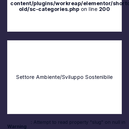
content/plugins/workreap/elementor/shor
old/sc-categories.php
on line
200
Explore
Settore Ambiente/Sviluppo Sostenibile
: Attempt to read property "slug" on null in
Warning