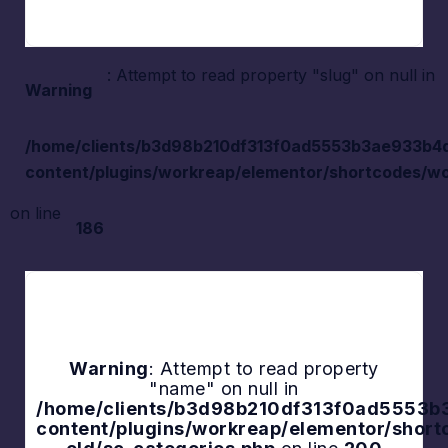
: Attempt to read property "slug" on null in
Warning
/home/clients/b3d98b210df313f0ad5553b3ae933b4d/s
content/plugins/workreap/elementor/shortcodes/wo
on line
186
Warning
: Attempt to read property
"name" on null in
Explore
/home/clients/b3d98b210df313f0ad5553b3a
content/plugins/workreap/elementor/shor