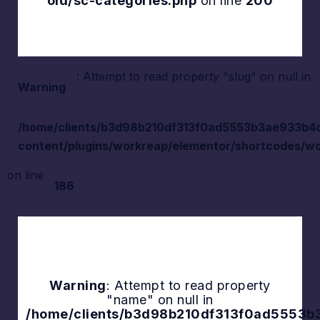
old/sc-categories.php
on line
200
: Attempt to read property "slug" on null in
Warning
/home/clients/b3d98b210df313f0ad5553b3ae933b4d/s
content/plugins/workreap/elementor/shortcodes/wo
on line
186
Warning
: Attempt to read property
"name" on null in
Explore
/home/clients/b3d98b210df313f0ad5553b3a