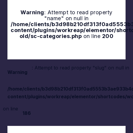
Warning
: Attempt to read property
"name" on null in
Explore
/home/clients/b3d98b210df313f0ad5553b3a
content/plugins/workreap/elementor/shor
old/sc-categories.php
on line
200
: Attempt to read property "slug" on null in
Warning
/home/clients/b3d98b210df313f0ad5553b3ae933b4d/s
content/plugins/workreap/elementor/shortcodes/wo
on line
186