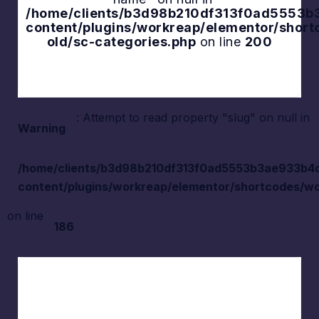
Explore
/home/clients/b3d98b210df313f0ad5553b3a
content/plugins/workreap/elementor/shor
old/sc-categories.php
on line
200
: Attempt to read property "slug" on null in
Warning
/home/clients/b3d98b210df313f0ad5553b3ae933b4d/s
content/plugins/workreap/elementor/shortcodes/wo
on line
186