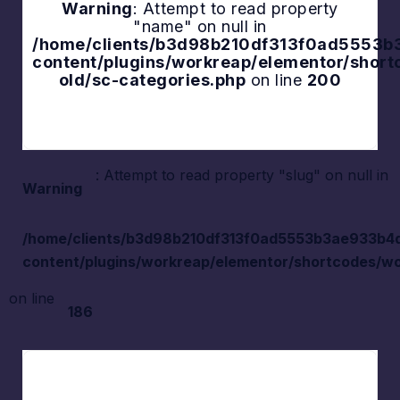
Warning
: Attempt to read property
"name" on null in
Explore
/home/clients/b3d98b210df313f0ad5553b3a
content/plugins/workreap/elementor/shor
old/sc-categories.php
on line
200
: Attempt to read property "slug" on null in
Warning
/home/clients/b3d98b210df313f0ad5553b3ae933b4d/s
content/plugins/workreap/elementor/shortcodes/wo
on line
186