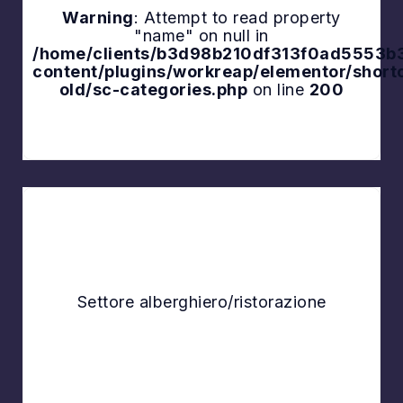
Warning
: Attempt to read property
"name" on null in
Explore
/home/clients/b3d98b210df313f0ad5553b3a
content/plugins/workreap/elementor/shor
old/sc-categories.php
on line
200
Explore
Settore alberghiero/ristorazione