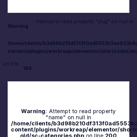
: Attempt to read property "slug" on null in
Warning
/home/clients/b3d98b210df313f0ad5553b3ae933b4d/s
content/plugins/workreap/elementor/shortcodes/wo
on line
186
Warning
: Attempt to read property
"name" on null in
Explore
/home/clients/b3d98b210df313f0ad5553b3a
content/plugins/workreap/elementor/shor
old/sc-categories.php
on line
200