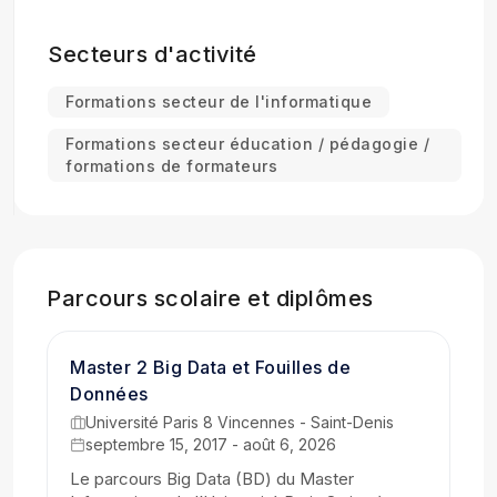
développement de l’autonomie des apprenants,
à travers des exercices concrets, des projets et
Secteurs d'activité
des cas réels. Je porte une attention particulière
à l’accompagnement des étudiants et à
Formations secteur de l'informatique
l’adaptation des contenus aux besoins
spécifiques des formations et des établissements.
Formations secteur éducation / pédagogie /
formations de formateurs
Parcours scolaire et diplômes
Master 2 Big Data et Fouilles de
Données
Université Paris 8 Vincennes - Saint-Denis
septembre 15, 2017 - août 6, 2026
Le parcours Big Data (BD) du Master