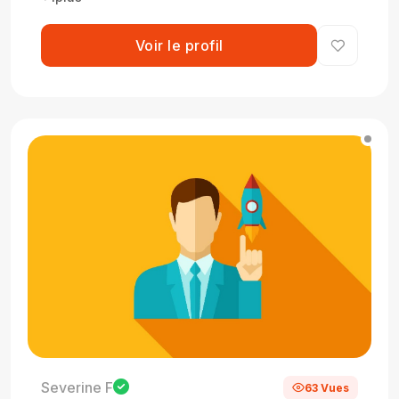
Voir le profil
Severine F
63 Vues