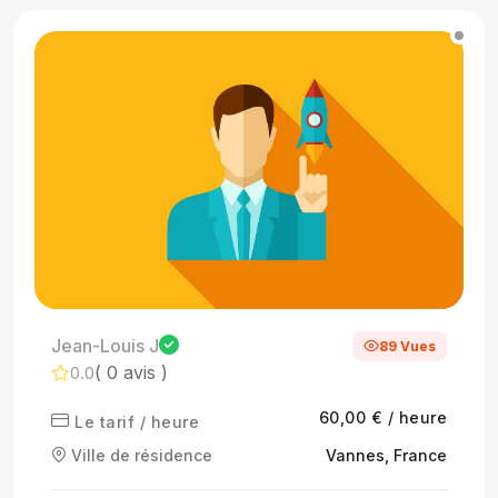
Jean-Louis J
89 Vues
( 0 avis )
0.0
60,00 € / heure
Le tarif / heure
Ville de résidence
Vannes, France