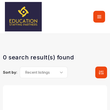
0 search result(s) found
Sort by:
Recent listings